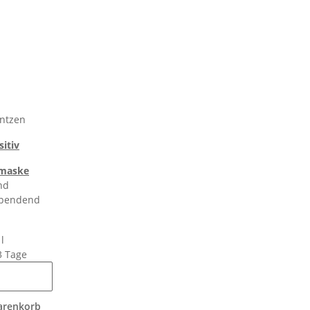
entzen
sitiv
lmaske
nd
spendend
l
 3 Tage
arenkorb